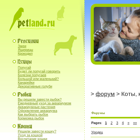
Змеи
Ящерицы
Крокодил
Попугай
Будет ли попугай говорить
Болезни попугаев
Большой или маленький?
Канарейки
Декоративные голуби
>
форум
> Коты, 
Вы решили завести рыбок?
Ежедневный уход за аквариумом
Аквариумные растения
Оформление аквариума
Форумы
Как выбрать рыбок
Кормежка рыбок
Pages
:
1
2
3
4
»
»»
Решили завести кошку?
Уродец
Уход за кошкой
Воспитание кошки