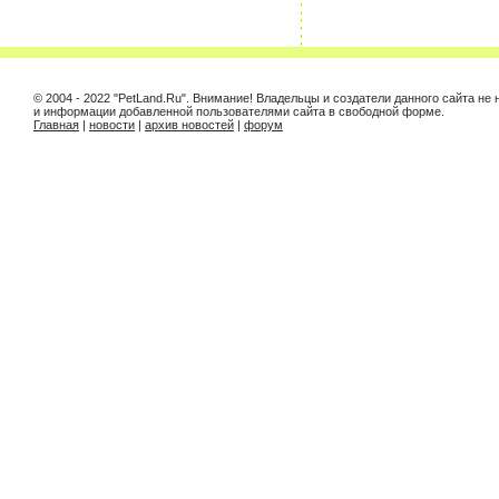
© 2004 - 2022 "PetLand.Ru". Внимание! Владельцы и создатели данного сайта не
и информации добавленной пользователями сайта в свободной форме.
Главная
|
новости
|
архив новостей
|
форум