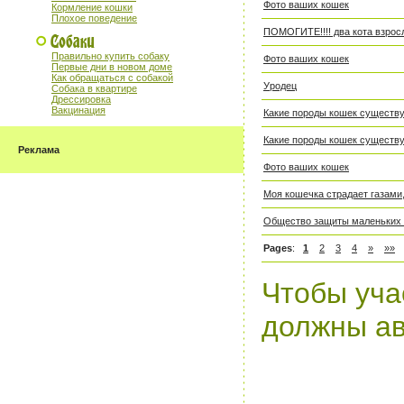
Фото ваших кошек
Кормление кошки
Плохое поведение
ПОМОГИТЕ!!!! два кота взрос
Правильно купить собаку
Фото ваших кошек
Первые дни в новом доме
Как обращаться с собакой
Уродец
Собака в квартире
Дрессировка
Вакцинация
Какие породы кошек существ
Какие породы кошек существ
Реклама
Фото ваших кошек
Моя кошечка страдает газами,
Общество защиты маленьких
Pages
:
1
2
3
4
»
»»
Чтобы уча
должны ав