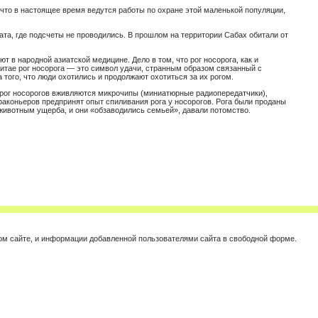
 что в настоящее время ведутся работы по охране этой маленькой популяции,
та, где подсчеты не проводились. В прошлом на территории Сабах обитали от
т в народной азиатской медицине. Дело в том, что рог носорога, как и
Китае рог носорога — это символ удачи, странным образом связанный с
а того, что люди охотились и продолжают охотиться за их рогом.
 рог носорогов вживляются микрочипы (миниатюрные радиопередатчики),
аконьеров предпринят опыт спиливания рога у носорогов. Рога были проданы
 животным ущерба, и они «обзаводились семьей», давали потомство.
этом сайте, и информации добавленной пользователями сайта в свободной форме.