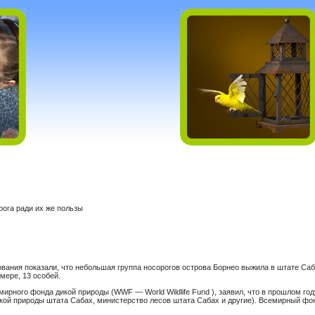
рога ради их же пользы
вания показали, что небольшая группа носорогов острова Борнео выжила в штате Са
мере, 13 особей.
мирного фонда дикой природы (WWF — World Wildlife Fund ), заявил, что в прошлом г
икой природы штата Сабах, министерство лесов штата Сабах и другие). Всемирный ф