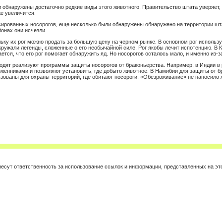
и обнаружены достаточно редкие виды этого животного. Правительство штата уверяет,
же увеличится.
сированных носорогов, еще несколько были обнаружены обнаружено на территории шта
йонах они исчезли.
ьку их рог можно продать за большую цену на черном рынке. В основном рог использую
кружали легенды, сложенные о его необычайной силе. Рог якобы лечит испотенцию. В 
ется, что его рог помогает обнаружить яд. Но носорогов осталось мало, и именно из-з
водят реализуют программы защиты носорогов от браконьерства. Например, в Индии в
енниками и позволяют установить, где добыто животное. В Намибии для защиты от бр
ьзованы для охраны территорий, где обитают носороги. «Обезроживание» не наносило
е несут ответственность за использование ссылок и информации, представленных на 