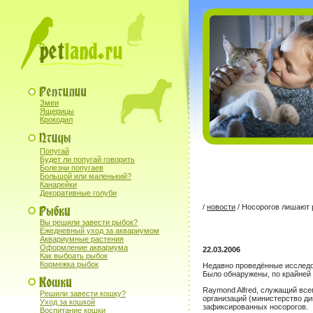
Змеи
Ящерицы
Крокодил
Попугай
Будет ли попугай говорить
Болезни попугаев
Большой или маленький?
Канарейки
Декоративные голуби
/
новости
/ Носорогов лишают 
Вы решили завести рыбок?
Ежедневный уход за аквариумом
Аквариумные растения
Оформление аквариума
22.03.2006
Как выбрать рыбок
Кормежка рыбок
Недавно проведённые исследо
Было обнаружены, по крайней 
Raymond Alfred, служащий все
Решили завести кошку?
организаций (министерство д
Уход за кошкой
зафиксированных носорогов.
Воспитание кошки