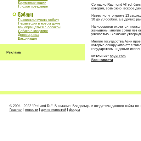
Кормление кошки
Согласно Raymond Alfred, был
Плохое поведение
которая, возможно, вскоре да
Известно, что кроме 13 зафик
30 до 70 особей, а в других ра
Правильно купить собаку
Первые дни в новом доме
На носорогов охотятся, поскол
Как обращаться с собакой
женьшень, многие сотни лет о
Собака в квартире
ученостью. В сказках утвержда
Дрессировка
Вакцинация
Многие государства Азии про
которые обнаруживаются тамож
государством, и деньги испол
Реклама
Источник:
bayki.com
Все новости
© 2004 - 2022 "PetLand.Ru". Внимание! Владельцы и создатели данного сайта н
Главная
|
новости
|
архив новостей
|
форум