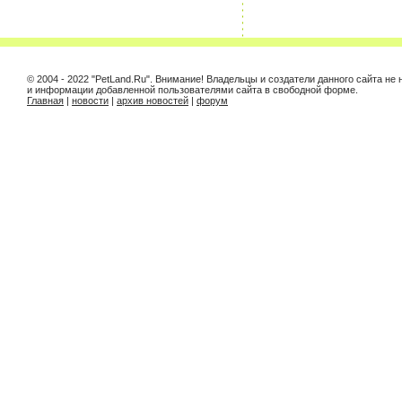
© 2004 - 2022 "PetLand.Ru". Внимание! Владельцы и создатели данного сайта не
и информации добавленной пользователями сайта в свободной форме.
Главная
|
новости
|
архив новостей
|
форум