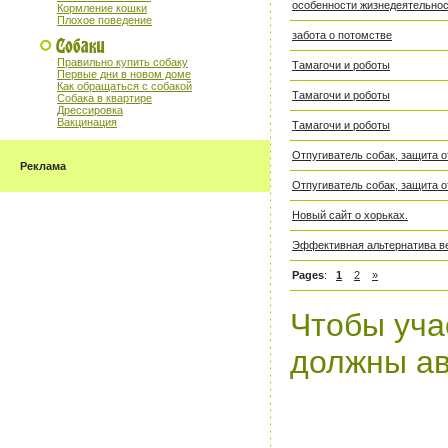
особенности жизнедеятельно
Кормление кошки
Плохое поведение
забота о потомстве
Правильно купить собаку
Тамагочи и роботы
Первые дни в новом доме
Как обращаться с собакой
Тамагочи и роботы
Собака в квартире
Дрессировка
Вакцинация
Тамагочи и роботы
Отпугиватель собак, защита о
Реклама
Отпугиватель собак, защита о
Новый сайт о хорьках.
Эффективная альтернатива ве
Pages
:
1
2
»
Чтобы уча
должны ав