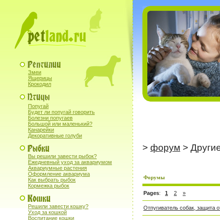
Змеи
Ящерицы
Крокодил
Попугай
Будет ли попугай говорить
Болезни попугаев
Большой или маленький?
Канарейки
Декоративные голуби
>
форум
> Други
Вы решили завести рыбок?
Ежедневный уход за аквариумом
Аквариумные растения
Оформление аквариума
Форумы
Как выбрать рыбок
Кормежка рыбок
Pages
:
1
2
»
Решили завести кошку?
Отпугиватель собак, защита о
Уход за кошкой
Воспитание кошки