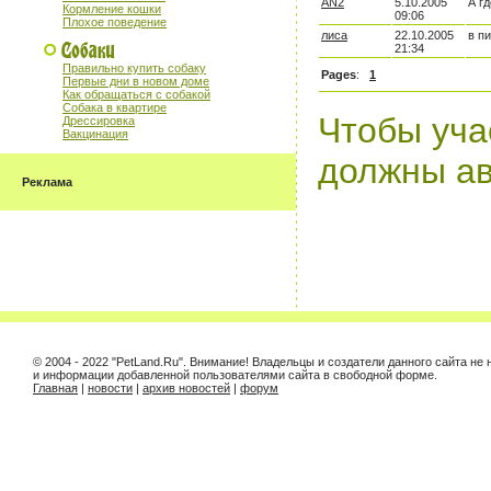
AN2
5.10.2005
А г
Кормление кошки
09:06
Плохое поведение
лиса
22.10.2005
в п
21:34
Правильно купить собаку
Pages
:
1
Первые дни в новом доме
Как обращаться с собакой
Собака в квартире
Чтобы уча
Дрессировка
Вакцинация
должны ав
Реклама
© 2004 - 2022 "PetLand.Ru". Внимание! Владельцы и создатели данного сайта не
и информации добавленной пользователями сайта в свободной форме.
Главная
|
новости
|
архив новостей
|
форум