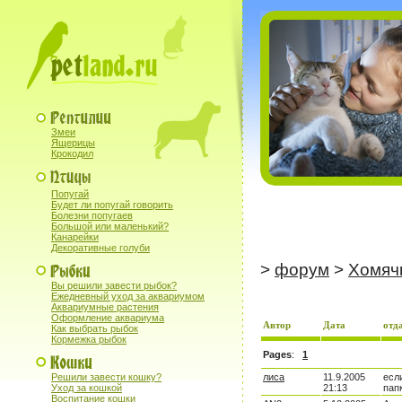
Змеи
Ящерицы
Крокодил
Попугай
Будет ли попугай говорить
Болезни попугаев
Большой или маленький?
Канарейки
Декоративные голуби
>
форум
>
Хомяч
Вы решили завести рыбок?
Ежедневный уход за аквариумом
Аквариумные растения
Оформление аквариума
Автор
Дата
отд
Как выбрать рыбок
Кормежка рыбок
Pages
:
1
Решили завести кошку?
лиса
11.9.2005
есл
Уход за кошкой
21:13
пап
Воспитание кошки